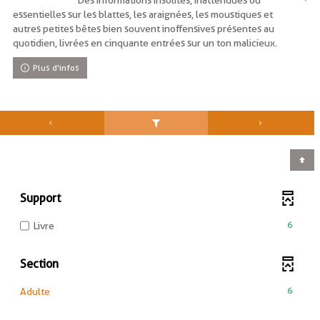
Des informations insolites, inattendues ou
essentielles sur les blattes, les araignées, les moustiques et
autres petites bêtes bien souvent inoffensives présentes au
quotidien, livrées en cinquante entrées sur un ton malicieux.
Plus d'infos
Support
-
6
Livre
6
résultats
Section
-
cocher
-
6
Adulte
pour
6
ajouter
résultats