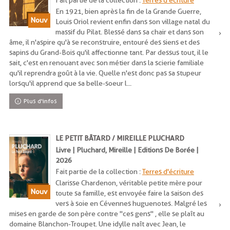
Fait partie de la collection :
Terres d'écriture
En 1921, bien après la fin de la Grande Guerre,
Louis Oriol revient enfin dans son village natal du
massif du Pilat. Blessé dans sa chair et dans son
âme, il n'aspire qu'à se reconstruire, entouré des siens et des
sapins du Grand-Bois qu'il affectionne tant. Par dessus tout, il le
sait, c'est en renouant avec son métier dans la scierie familiale
qu'il reprendra goût à la vie. Quelle n'est donc pas sa stupeur
lorsqu'il apprend que sa belle-soeur l...
Plus d'infos
LE PETIT BÂTARD / MIREILLE PLUCHARD
Livre | Pluchard, Mireille | Editions De Borée |
2026
Fait partie de la collection :
Terres d'écriture
Clarisse Chardenon, véritable petite mère pour
toute sa famille, est envoyée faire la saison des
vers à soie en Cévennes huguenotes. Malgré les
mises en garde de son père contre "ces gens" , elle se plaît au
domaine Blanchon-Troupet. Une idylle naît avec Jean, le