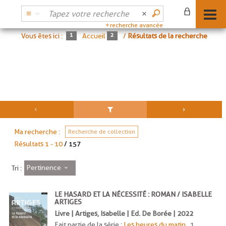
recherche avancée
Vous êtes ici :
Accueil
/
Résultats de la recherche
Ma recherche :
Recherche de collection
Résultats
1
-
10
/ 157
Pertinence
Tri :
LE HASARD ET LA NÉCESSITÉ : ROMAN / ISABELLE
ARTIGES
Livre | Artiges, Isabelle | Ed. De Borée | 2022
Fait partie de la série :
Les heures du matin
, 1