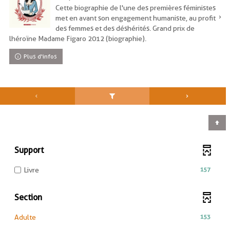
Cette biographie de l'une des premières féministes
met en avant son engagement humaniste, au profit
des femmes et des déshérités. Grand prix de
lhéroïne Madame Figaro 2012 (biographie).
Plus d'infos
Support
-
157
Livre
157
résultats
Section
-
cocher
-
153
Adulte
pour
153