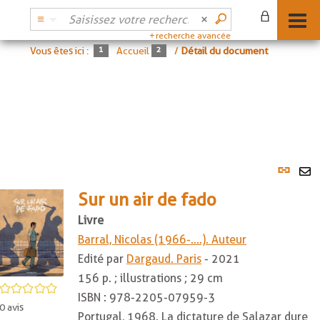
recherche avancée
Vous êtes ici :
Accueil
/
Détail du document
Lien
per
En
(No
Sur un air de fado
pa
fenê
ma
Livre
Barral, Nicolas (1966-....). Auteur
Edité par
Dargaud. Paris
- 2021
156 p. ; illustrations ; 29 cm
/5
ISBN :
978-2205-07959-3
0
avis
Portugal, 1968. La dictature de Salazar dure