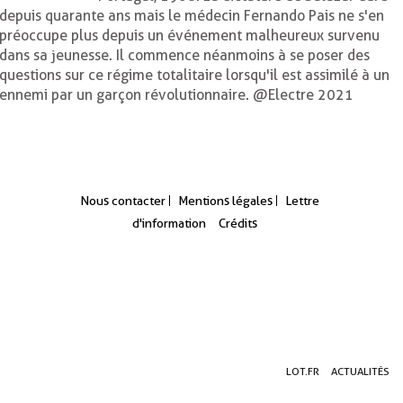
depuis quarante ans mais le médecin Fernando Pais ne s'en
préoccupe plus depuis un événement malheureux survenu
dans sa jeunesse. Il commence néanmoins à se poser des
questions sur ce régime totalitaire lorsqu'il est assimilé à un
ennemi par un garçon révolutionnaire. @Electre 2021
Nous contacter
Mentions légales
Lettre
d'information
Crédits
Aller
Aller
Aller
LOT.FR
ACTUALITÉS
au
au
à