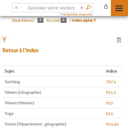
recherche avancée
Vous êtes ici :
Accueil
/
index alpha Y
Y
Retour à l'index
Sujet
Indice
Yachting
797.1
Yémen (Géographie)
915.3
Yémen (Histoire)
953
Yoga
613
Yonne (Département : géographie)
914.44