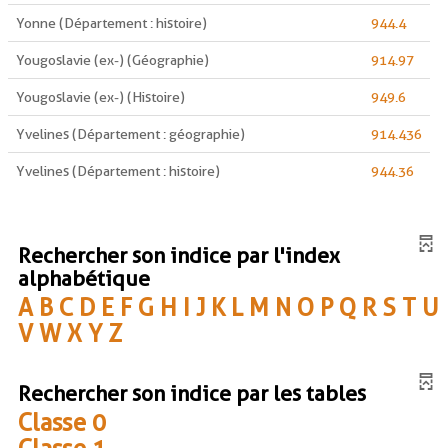
Yonne (Département : histoire)
944.4
Yougoslavie (ex-) (Géographie)
914.97
Yougoslavie (ex-) (Histoire)
949.6
Yvelines (Département : géographie)
914.436
Yvelines (Département : histoire)
944.36
Rechercher son indice par l'index
alphabétique
A
B
C
D
E
F
G
H
I
J
K
L
M
N
O
P
Q
R
S
T
U
V
W
X
Y
Z
Rechercher son indice par les tables
Classe 0