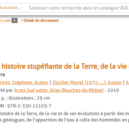
ALOGUE BDL
ccueil
/
Détail du document
' histoire stupéfiante de la Terre, de la v
vre
rtrez, Stéphane. Auteur
|
Zürcher, Muriel (1971-....). Auteur
|
A
ité par
Actes Sud junior. Arles (Bouches-du-Rhône)
- 2019
 p. ; illustrations ; 29 cm
BN :
978-2-330-12103-7
histoire de la Terre, de la vie et de ses évolutions à partir des
s géologues, de l'apparition de l'eau à celle des hominidés en