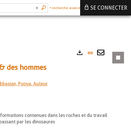
SE CONNECTER
recherche avancée
Lien
Exports
permanen
Envoyer
ie & des hommes
(Nouvelle
par
fenêtre)
mail
bbasian, Pooya. Auteur
 informations contenues dans les roches et du travail
 passant par les dinosaures