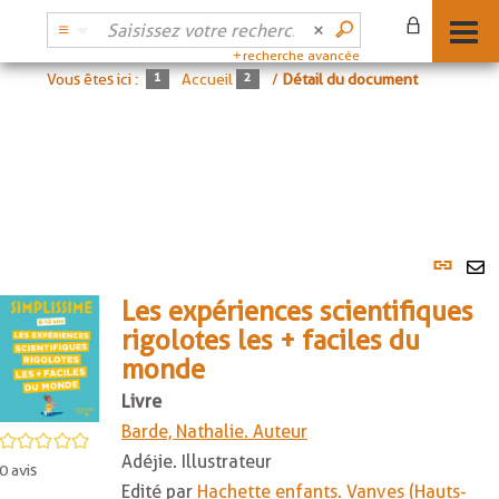
recherche avancée
Vous êtes ici :
Accueil
/
Détail du document
Lien
per
En
(No
Les expériences scientifiques
pa
fenê
rigolotes les + faciles du
ma
monde
Livre
Barde, Nathalie. Auteur
/5
Adéjie. Illustrateur
0
avis
Edité par
Hachette enfants. Vanves (Hauts-