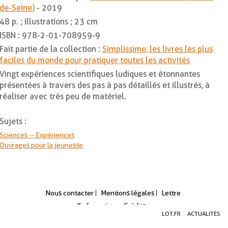
de-Seine)
- 2019
48 p. ; illustrations ; 23 cm
ISBN :
978-2-01-708959-9
Fait partie de la collection :
Simplissime, les livres les plus
faciles du monde pour pratiquer toutes les activités
Vingt expériences scientifiques ludiques et étonnantes
présentées à travers des pas à pas détaillés et illustrés, à
réaliser avec très peu de matériel.
Sujets :
Sciences -- Expériences
Ouvrages pour la jeunesse
Nous contacter
Mentions légales
Lettre
d'information
Crédits
Aller
Aller
Aller
LOT.FR
ACTUALITÉS
au
au
à