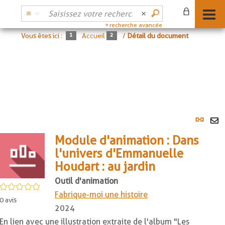
recherche avancée
Vous êtes ici :
Accueil
/
Détail du document
Lien
per
En
(No
Module d'animation : Dans
pa
fenê
l'univers d'Emmanuelle
ma
Houdart : au jardin
Outil d'animation
/5
Fabrique-moi une histoire
0
avis
2024
En lien avec une illustration extraite de l'album "Les