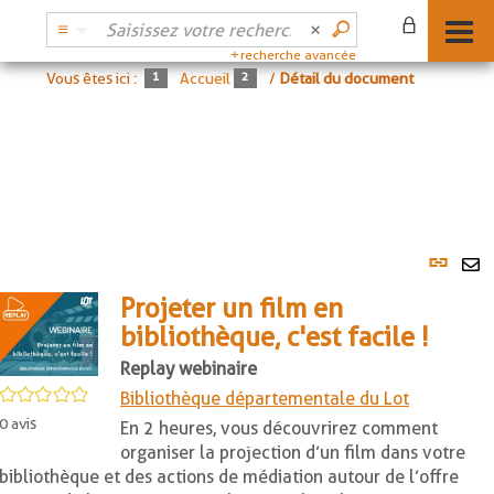
recherche avancée
Vous êtes ici :
Accueil
/
Détail du document
Lien
per
En
(No
Projeter un film en
pa
fenê
bibliothèque, c'est facile !
ma
Replay webinaire
/5
Bibliothèque départementale du Lot
0
avis
En 2 heures, vous découvrirez comment
organiser la projection d’un film dans votre
bibliothèque et des actions de médiation autour de l’offre