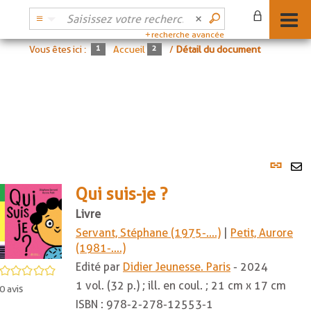
recherche avancée
Vous êtes ici :
Accueil
/
Détail du document
Lien
per
En
(No
Qui suis-je ?
pa
fenê
ma
Livre
Servant, Stéphane (1975-....)
|
Petit, Aurore
(1981-....)
Edité par
Didier Jeunesse. Paris
- 2024
/5
1 vol. (32 p.) ; ill. en coul. ; 21 cm x 17 cm
0
avis
ISBN :
978-2-278-12553-1