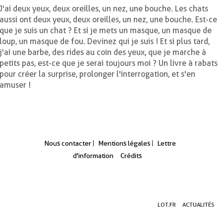
J'ai deux yeux, deux oreilles, un nez, une bouche. Les chats
aussi ont deux yeux, deux oreilles, un nez, une bouche. Est-ce
que je suis un chat ? Et si je mets un masque, un masque de
loup, un masque de fou. Devinez qui je suis ! Et si plus tard,
j'ai une barbe, des rides au coin des yeux, que je marche à
petits pas, est-ce que je serai toujours moi ? Un livre à rabats
pour créer la surprise, prolonger l'interrogation, et s'en
amuser !
Nous contacter
Mentions légales
Lettre
d'information
Crédits
Aller
Aller
Aller
LOT.FR
ACTUALITÉS
au
au
à