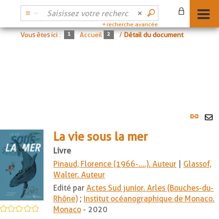
recherche avancée
Vous êtes ici :
Accueil
/
Détail du document
Lien
per
En
(No
La vie sous la mer
pa
fenê
ma
Livre
Pinaud, Florence (1966-....). Auteur
|
Glassof,
Walter. Auteur
Edité par
Actes Sud junior. Arles (Bouches-du-
Rhône)
;
Institut océanographique de Monaco.
/5
Monaco
- 2020