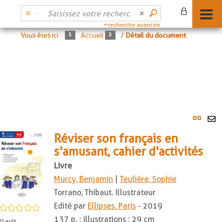
recherche avancée
Vous êtes ici :
Accueil
/
Détail du document
Lien
per
En
(No
Réviser son français en
pa
fenê
s'amusant, cahier d'activités
ma
Livre
Murcy, Benjamin
|
Teulière, Sophie
Torrano, Thibaut. Illustrateur
Edité par
Ellipses. Paris
- 2019
/5
137 p. ; illustrations ; 29 cm
0
avis