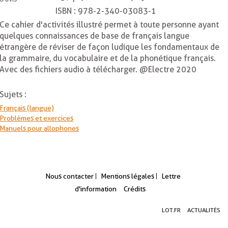
ISBN :
978-2-340-03083-1
Ce cahier d'activités illustré permet à toute personne ayant
quelques connaissances de base de français langue
étrangère de réviser de façon ludique les fondamentaux de
la grammaire, du vocabulaire et de la phonétique français.
Avec des fichiers audio à télécharger. @Electre 2020
Sujets :
Français (langue)
Problèmes et exercices
Manuels pour allophones
Nous contacter
Mentions légales
Lettre
d'information
Crédits
Aller
Aller
Aller
LOT.FR
ACTUALITÉS
au
au
à