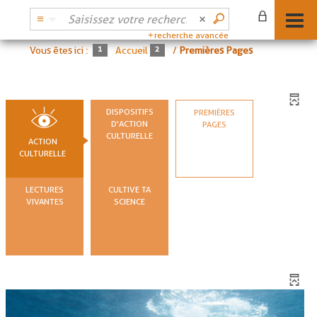
recherche avancée
Vous êtes ici :
Accueil
/
Premières Pages
DISPOSITIFS
PREMIÈRES
D'ACTION
PAGES
CULTURELLE
ACTION
CULTURELLE
LECTURES
CULTIVE TA
VIVANTES
SCIENCE