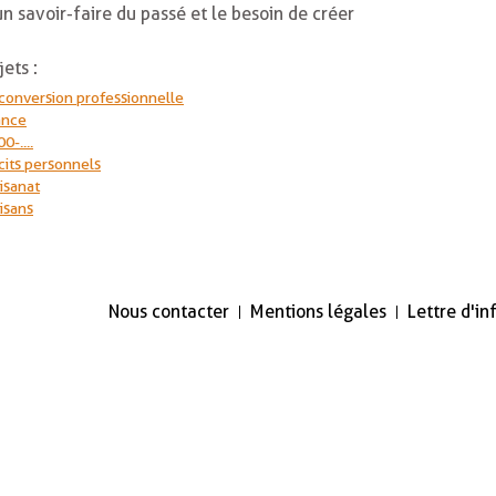
un savoir-faire du passé et le besoin de créer
jets :
conversion professionnelle
ance
0-....
cits personnels
isanat
isans
Nous contacter
Mentions légales
Lettre d'i