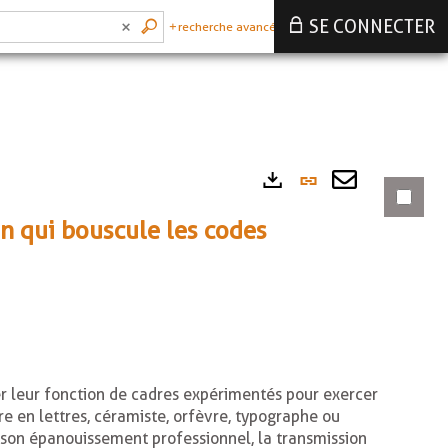
SE CONNECTER
recherche avancée
Lien
Exports
permanen
Envoyer
on qui bouscule les codes
(Nouvelle
par
fenêtre)
mail
er leur fonction de cadres expérimentés pour exercer
re en lettres, céramiste, orfèvre, typographe ou
 son épanouissement professionnel, la transmission