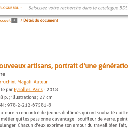
ALOGUE BDL
ccueil
/
Détail du document
ouveaux artisans, portrait d'une générati
vre
rruchini, Magali. Auteur
ité par
Eyrolles. Paris
- 2018
8 p. ; illustrations ; 27 cm
BN :
978-2-212-67581-8
auteure a rencontré de jeunes diplômés qui ont souhaité quitt
 métier qui les passionne davantage : souffleur de verre, peint
ulanger. Chacun d'eux exprime son amour du travail bien fait,