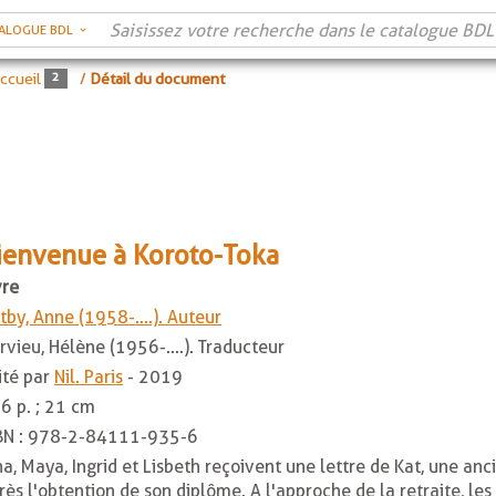
ALOGUE BDL
ccueil
/
Détail du document
ienvenue à Koroto-Toka
vre
tby, Anne (1958-....). Auteur
rvieu, Hélène (1956-....). Traducteur
ité par
Nil. Paris
- 2019
6 p. ; 21 cm
BN :
978-2-84111-935-6
na, Maya, Ingrid et Lisbeth reçoivent une lettre de Kat, une a
rès l'obtention de son diplôme. A l'approche de la retraite, le