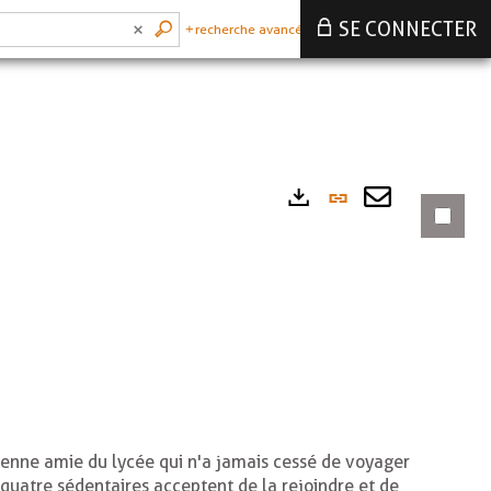
SE CONNECTER
recherche avancée
Lien
Exports
permanen
Envoyer
(Nouvelle
par
fenêtre)
mail
ncienne amie du lycée qui n'a jamais cessé de voyager
s quatre sédentaires acceptent de la rejoindre et de