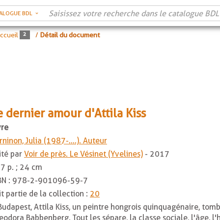
ALOGUE BDL
ccueil
/
Détail du document
e dernier amour d'Attila Kiss
vre
rninon, Julia (1987-....). Auteur
ité par
Voir de près. Le Vésinet (Yvelines)
- 2017
7 p. ; 24 cm
BN :
978-2-901096-59-7
it partie de la collection :
20
Budapest, Attila Kiss, un peintre hongrois quinquagénaire, tom
eodora Babbenberg. Tout les sépare, la classe sociale, l'âge, l'h