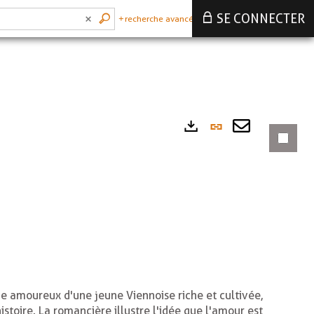
SE CONNECTER
recherche avancée
Lien
Exports
permanen
Envoyer
(Nouvelle
par
fenêtre)
mail
be amoureux d'une jeune Viennoise riche et cultivée,
istoire. La romancière illustre l'idée que l'amour est