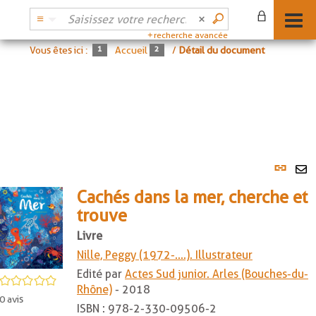
recherche avancée
Vous êtes ici :
Accueil
/
Détail du document
Lien
per
En
(No
Cachés dans la mer, cherche et
pa
fenê
trouve
ma
Livre
Nille, Peggy (1972-....). Illustrateur
Edité par
Actes Sud junior. Arles (Bouches-du-
/5
Rhône)
- 2018
0
avis
ISBN :
978-2-330-09506-2