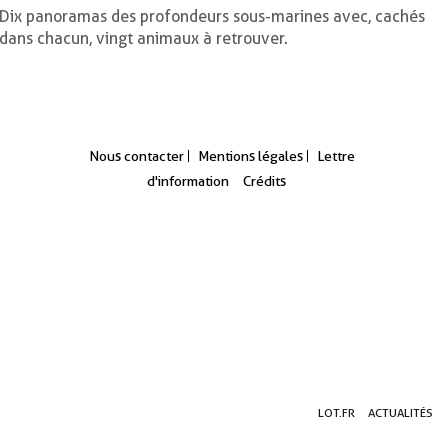
Dix panoramas des profondeurs sous-marines avec, cachés
dans chacun, vingt animaux à retrouver.
Nous contacter
Mentions légales
Lettre
d'information
Crédits
Aller
Aller
Aller
LOT.FR
ACTUALITÉS
au
au
à