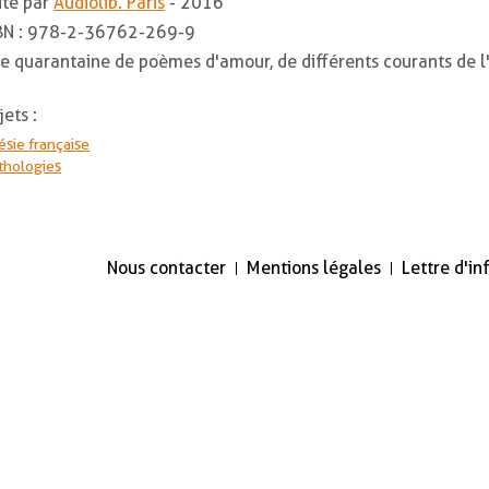
ité par
Audiolib. Paris
- 2016
BN :
978-2-36762-269-9
e quarantaine de poèmes d'amour, de différents courants de l
jets :
sie française
thologies
Nous contacter
Mentions légales
Lettre d'i