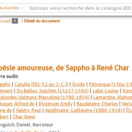
ALOGUE BDL
ccueil
/
Détail du document
oésie amoureuse, de Sappho à René Char
vre audio
ppho
|
Catulle ((82-52 av. J.-C.))
|
Ovide
|
Pétrarque (1304-1
ément
|
Du Bellay, Joachim (1522?-1560)
|
Labé, Louise
|
Rons
sbordes-Valmore, Marceline (1786-1859)
|
Lamartine, Alpho
usset, Alfred de
|
Dickinson, Emily
|
Baudelaire, Charles
|
Verl
na de
|
Valéry, Paul
|
Apollinaire, Guillaume (1880-1918)
|
Él
bert
|
Char, René
sguich, Daniel. Narrateur