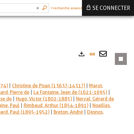
SE CONNECTER
recherche avancée
Lien
Exports
permanen
Envoyer
(Nouvelle
par
fenêtre)
mail
374)
|
Christine de Pisan (1363?-1431?)
|
Marot,
ard, Pierre de
|
La Fontaine, Jean de (1621-1695)
|
nse de
|
Hugo, Victor (1802-1885)
|
Nerval, Gérard de
aine, Paul
|
Rimbaud, Arthur (1854-1891)
|
Noailles,
uard, Paul (1895-1952)
|
Breton, André
|
Desnos,