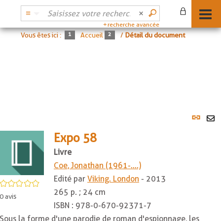
recherche avancée
Vous êtes ici :
Accueil
/
Détail du document
Lien
per
En
(No
Expo 58
pa
fenê
ma
Livre
Coe, Jonathan (1961-....)
Edité par
Viking. London
- 2013
/5
265 p. ; 24 cm
0
avis
ISBN :
978-0-670-92371-7
Sous la forme d'une parodie de roman d'espionnage, les