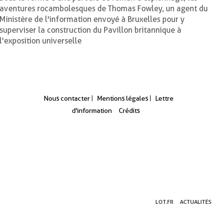
aventures rocambolesques de Thomas Fowley, un agent du
Ministère de l'information envoyé à Bruxelles pour y
superviser la construction du Pavillon britannique à
l'exposition universelle
Nous contacter
Mentions légales
Lettre
d'information
Crédits
Aller
Aller
Aller
LOT.FR
ACTUALITÉS
au
au
à