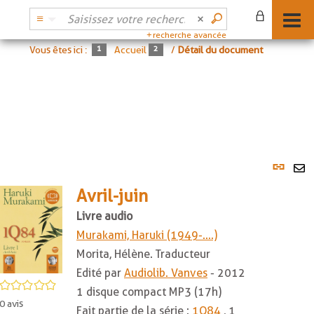
recherche avancée
Vous êtes ici :
Accueil
/
Détail du document
Lien
per
En
(No
Avril-juin
pa
fenê
ma
Livre audio
Murakami, Haruki (1949-....)
Morita, Hélène. Traducteur
Edité par
Audiolib. Vanves
- 2012
/5
1 disque compact MP3 (17h)
0
avis
Fait partie de la série :
1Q84
, 1