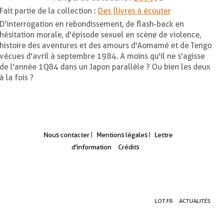
Fait partie de la collection :
Des |livres à écouter
D'interrogation en rebondissement, de flash-back en
hésitation morale, d'épisode sexuel en scène de violence,
histoire des aventures et des amours d'Aomamé et de Tengo
vécues d'avril à septembre 1984. A moins qu'il ne s'agisse
de l'année 1Q84 dans un Japon parallèle ? Ou bien les deux
à la fois ?
Nous contacter
Mentions légales
Lettre
d'information
Crédits
Aller
Aller
Aller
LOT.FR
ACTUALITÉS
au
au
à