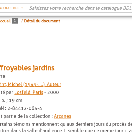
ALOGUE BDL
ccueil
/
Détail du document
ffroyables jardins
vre
int, Michel (1949-....). Auteur
ité par
Losfeld. Paris
- 2000
 p. ; 19 cm
BN :
2-84412-064-4
it partie de la collection :
Arcanes
rtains témoins mentionnent qu'aux derniers jours du procès d
ntrer dans la salle d'audience. Il semble que ce même jour, il a