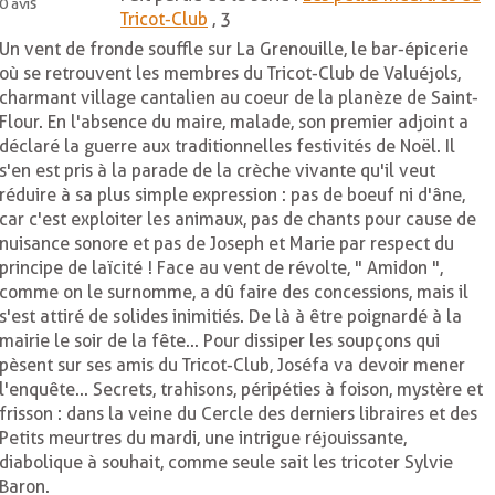
0
avis
Tricot-Club
, 3
Un vent de fronde souffle sur La Grenouille, le bar-épicerie
où se retrouvent les membres du Tricot-Club de Valuéjols,
charmant village cantalien au coeur de la planèze de Saint-
Flour. En l'absence du maire, malade, son premier adjoint a
déclaré la guerre aux traditionnelles festivités de Noël. Il
s'en est pris à la parade de la crèche vivante qu'il veut
réduire à sa plus simple expression : pas de boeuf ni d'âne,
car c'est exploiter les animaux, pas de chants pour cause de
nuisance sonore et pas de Joseph et Marie par respect du
principe de laïcité ! Face au vent de révolte, " Amidon ",
comme on le surnomme, a dû faire des concessions, mais il
s'est attiré de solides inimitiés. De là à être poignardé à la
mairie le soir de la fête... Pour dissiper les soupçons qui
pèsent sur ses amis du Tricot-Club, Joséfa va devoir mener
l'enquête... Secrets, trahisons, péripéties à foison, mystère et
frisson : dans la veine du Cercle des derniers libraires et des
Petits meurtres du mardi, une intrigue réjouissante,
diabolique à souhait, comme seule sait les tricoter Sylvie
Baron.