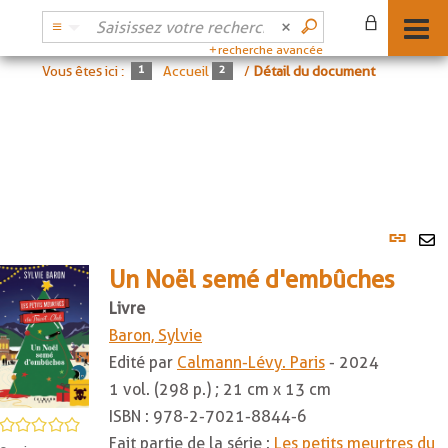
recherche avancée
Vous êtes ici :
Accueil
/
Détail du document
Lien
per
En
(No
Un Noël semé d'embûches
pa
fenê
ma
Livre
Baron, Sylvie
Edité par
Calmann-Lévy. Paris
- 2024
1 vol. (298 p.) ; 21 cm x 13 cm
ISBN :
978-2-7021-8844-6
/5
Fait partie de la série :
Les petits meurtres du