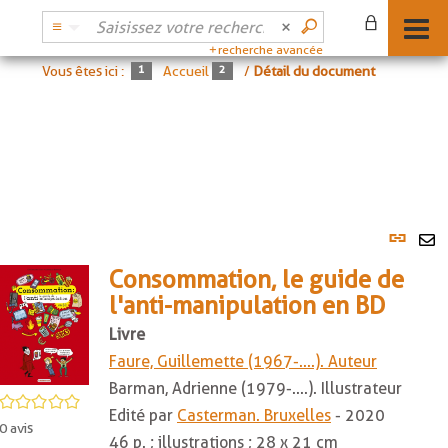
recherche avancée
Vous êtes ici :
Accueil
/
Détail du document
Lien
per
En
(No
Consommation, le guide de
pa
fenê
l'anti-manipulation en BD
ma
Livre
Faure, Guillemette (1967-....). Auteur
Barman, Adrienne (1979-....). Illustrateur
/5
Edité par
Casterman. Bruxelles
- 2020
0
avis
46 p. ; illustrations ; 28 x 21 cm