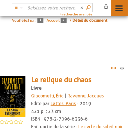
recherche avancée
Vous êtes ici :
Accueil
/
Détail du document
Lien
per
En
(No
Le relique du chaos
pa
fenê
ma
Livre
Giacometti, Éric
|
Ravenne, Jacques
Edité par
Lattès. Paris
- 2019
421 p. ; 23 cm
ISBN :
978-2-7096-6336-6
/5
Fait partie de la série :
Le cycle du soleil noir
,