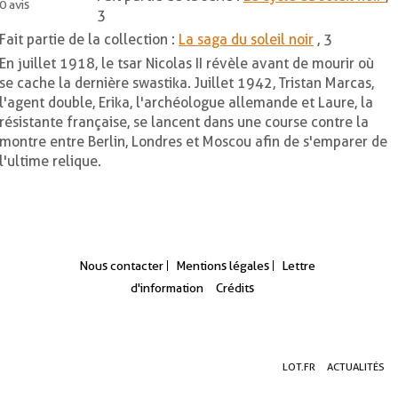
0
avis
3
Fait partie de la collection :
La saga du soleil noir
, 3
En juillet 1918, le tsar Nicolas II révèle avant de mourir où
se cache la dernière swastika. Juillet 1942, Tristan Marcas,
l'agent double, Erika, l'archéologue allemande et Laure, la
résistante française, se lancent dans une course contre la
montre entre Berlin, Londres et Moscou afin de s'emparer de
l'ultime relique.
Nous contacter
Mentions légales
Lettre
d'information
Crédits
Aller
Aller
Aller
LOT.FR
ACTUALITÉS
au
au
à