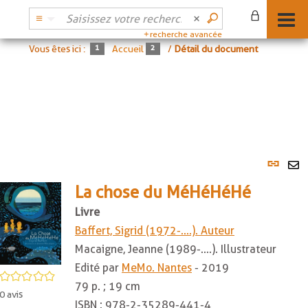
recherche avancée
Vous êtes ici :
Accueil
/
Détail du document
Lien
per
En
(No
La chose du MéHéHéHé
pa
fenê
ma
Livre
Baffert, Sigrid (1972-....). Auteur
Macaigne, Jeanne (1989-....). Illustrateur
Edité par
MeMo. Nantes
- 2019
/5
79 p. ; 19 cm
0
avis
ISBN :
978-2-35289-441-4