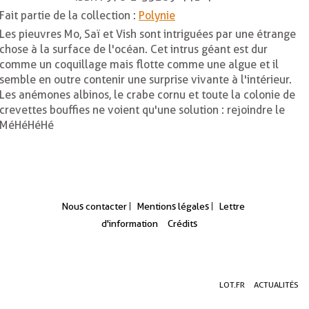
Fait partie de la collection :
Polynie
Les pieuvres Mo, Saï et Vish sont intriguées par une étrange
chose à la surface de l'océan. Cet intrus géant est dur
comme un coquillage mais flotte comme une algue et il
semble en outre contenir une surprise vivante à l'intérieur.
Les anémones albinos, le crabe cornu et toute la colonie de
crevettes bouffies ne voient qu'une solution : rejoindre le
MéHéHéHé
Nous contacter
Mentions légales
Lettre
d'information
Crédits
Aller
Aller
Aller
LOT.FR
ACTUALITÉS
au
au
à