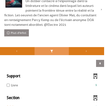
Un dossier consacré à l'espionnage dans la
littérature et le cinéma dans lequel les auteurs
pointent la frontière ténue entre la réalité et la
fiction. Les oeuvres de l'ancien agent Olivier Mas, du consultant
en renseignement Percy Kemp ou de l'écrivain anonyme DOA
sont notamment abordées. @Electre 2021
Plus d'infos
Support
-
1
Livre
1
résultats
Section
-
cocher