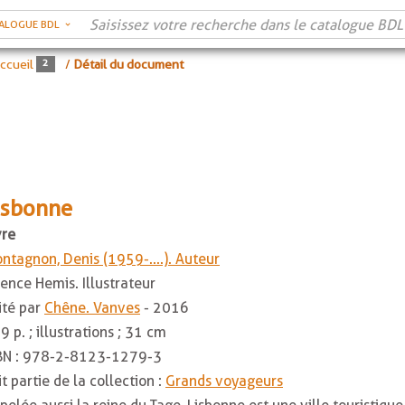
ALOGUE BDL
ccueil
/
Détail du document
isbonne
vre
ntagnon, Denis (1959-....). Auteur
ence Hemis. Illustrateur
ité par
Chêne. Vanves
- 2016
9 p. ; illustrations ; 31 cm
BN :
978-2-8123-1279-3
it partie de la collection :
Grands voyageurs