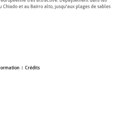
ue européenne très attractive. Dépaysement dans les
au Chiado et au Bairro alto, jusqu'aux plages de sables
nformation
Crédits