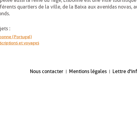
pelée aussi la reine du Tage, Lisbonne est une ville touristiq
fférents quartiers de la ville, de la Baixa aux avenidas novas, 
onds.
jets :
sbonne (Portugal)
scriptions et voyages
Nous contacter
Mentions légales
Lettre d'i