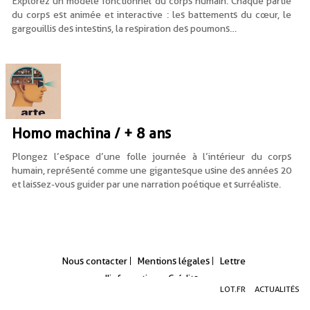
Explorez un modèle fonctionnel du corps humain. Chaque partie
du corps est animée et interactive : les battements du cœur, le
gargouillis des intestins, la respiration des poumons…
Homo machina / + 8 ans
Plongez l’espace d’une folle journée à l’intérieur du corps
humain, représenté comme une gigantesque usine des années 20
et laissez-vous guider par une narration poétique et surréaliste.
Nous contacter
Mentions légales
Lettre
d'information
Crédits
Aller
Aller
Aller
LOT.FR
ACTUALITÉS
au
au
à