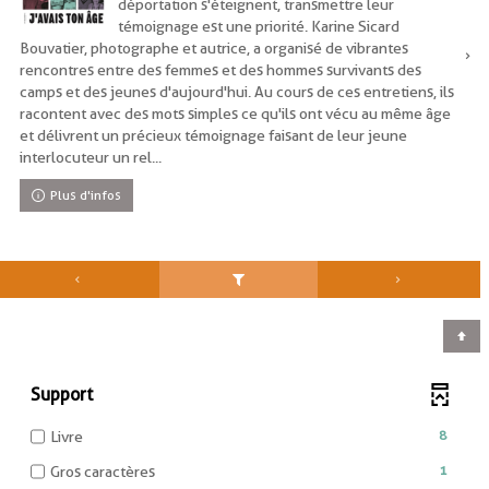
déportation s'éteignent, transmettre leur
témoignage est une priorité. Karine Sicard
Bouvatier, photographe et autrice, a organisé de vibrantes
rencontres entre des femmes et des hommes survivants des
camps et des jeunes d'aujourd'hui. Au cours de ces entretiens, ils
racontent avec des mots simples ce qu'ils ont vécu au même âge
et délivrent un précieux témoignage faisant de leur jeune
interlocuteur un rel...
Plus d'infos
Support
-
8
Livre
8
-
1
Gros caractères
résultats