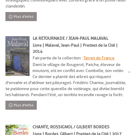
stratégiques, communiquant avec Londres grâce à un poste radio
clandestin.
Plus d'infos
LA RETOURNADE / JEAN-PAUL MALAVAL
Livre | Malaval, Jean-Paul | Presses de la Cité |
2014
Fait partie de la collection :
Terres de France
Dans le village de Rougerol, Patcha, éleveur de
moutons, est en conflit avec Combelle, son voisin.
Ce dernier a planté des arbres qui risquent
d'envahir et d'abîmer ses pâturages. Frédéric Charme, journaliste,
se passionne pour cette querelle de voisinage, qui divise bientôt
les habitants. Pendant l'été, un terrible incendie ravage la forêt.
Plus d'infos
CHANTE, ROSSIGNOL / GILBERT BORDES
Livre | Bordes, Gilbert | Presses de la Cité | 2017