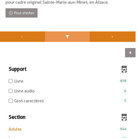
pour cadre originel Sainte-Marie-aux-Mines, en Alsace.
Plus d'infos
Support
-
976
Livre
976
-
4
Livre audio
résultats
4
-
-
1
Gros caractères
résultats
cocher
1
-
pour
résultats
cocher
Section
ajouter
-
pour
le
cocher
ajouter
-
914
Adulte
filtre
pour
le
914
-
ajouter