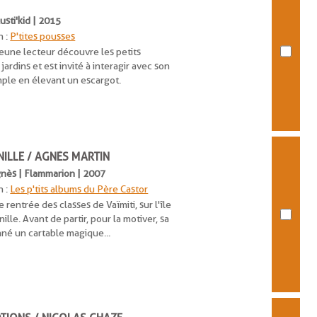
Rusti'kid | 2015
n :
P'tites pousses
 jeune lecteur découvre les petits
ardins et est invité à interagir avec son
ple en élevant un escargot.
ANILLE / AGNÈS MARTIN
Agnès | Flammarion | 2007
n :
Les p'tits albums du Père Castor
e rentrée des classes de Vaïmiti, sur l'île
ille. Avant de partir, pour la motiver, sa
nné un cartable magique...