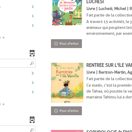
LUCHESI
-
2
e
Livre | Luchesi, Michel | 
2
Fait partie de la collectio
1
résultats
A travers 15 activités, le
-
1
animaux qui peuplent les j
ats
cocher
environnement, par exem
pour
s
)
r
ajouter
Plus d'infos
le
r
filtre
-
RENTRÉE SUR L'ÎLE V
la
recherche
Livre | Bertron-Martin, 
3
est
Fait partie de la collectio
rche
2
mise
Ce matin, c'est la premièr
à
he
de Tahaa, où pousse la van
1
jour
marraine Tahitou lui a do
automatiquement
ts
)
atiquement
Plus d'infos
iquement
r