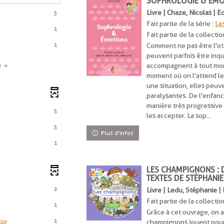
SOPHROLOGIE & ÉMO
Livre | Chaze, Nicolas | 
3
Fait partie de la série :
Les
1
Fait partie de la collectio
che
1
Comment ne pas être l'ot
peuvent parfois être inqu
ment
accompagnent à tout mome
)
moment où on l'attend le
ent
une situation, elles peuven
tiquement
paralysantes. De l'enfan
manière très progressive 
5
les accepter. La sop...
3
Plus d'infos
he
1
LES CHAMPIGNONS : 
nt
TEXTES DE STÉPHANIE
iquement
2
Livre | Ledu, Stéphanie |
Fait partie de la collectio
t
1
Grâce à cet ouvrage, on a
-
1
tor
champignons jouent pour