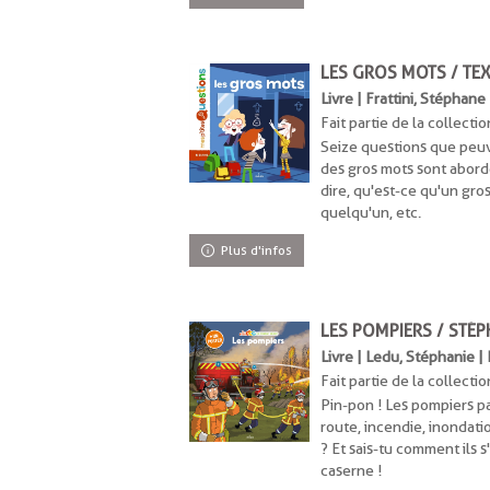
uement
LES GROS MOTS / TEX
Livre | Frattini, Stéphane
ent
Fait partie de la collectio
Seize questions que peuv
des gros mots sont abord
dire, qu'est-ce qu'un gro
quelqu'un, etc.
Plus d'infos
LES POMPIERS / STÉP
Livre | Ledu, Stéphanie |
Fait partie de la collectio
Pin-pon ! Les pompiers pa
route, incendie, inondatio
? Et sais-tu comment ils s
caserne !