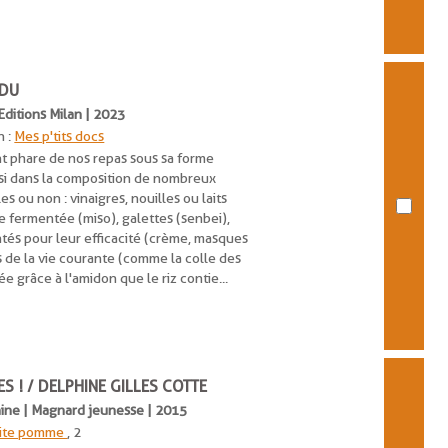
EDU
 Editions Milan | 2023
n :
Mes p'tits docs
ent phare de nos repas sous sa forme
ssi dans la composition de nombreux
s ou non : vinaigres, nouilles ou laits
te fermentée (miso), galettes (senbei),
tés pour leur efficacité (crème, masques
ts de la vie courante (comme la colle des
ée grâce à l'amidon que le riz contie...
ES ! / DELPHINE GILLES COTTE
phine | Magnard jeunesse | 2015
tite pomme
, 2