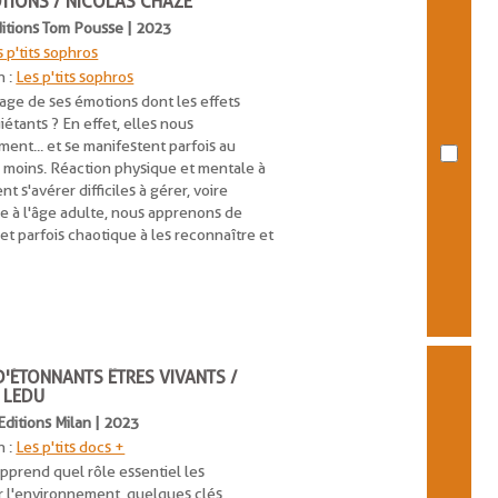
TIONS / NICOLAS CHAZE
Editions Tom Pousse | 2023
 p'tits sophros
n :
Les p'tits sophros
age de ses émotions dont les effets
iétants ? En effet, elles nous
nt... et se manifestent parfois au
 moins. Réaction physique et mentale à
t s'avérer difficiles à gérer, voire
ce à l'âge adulte, nous apprenons de
et parfois chaotique à les reconnaître et
D'ÉTONNANTS ÊTRES VIVANTS /
 LEDU
 Editions Milan | 2023
n :
Les p'tits docs +
pprend quel rôle essentiel les
 l'environnement, quelques clés