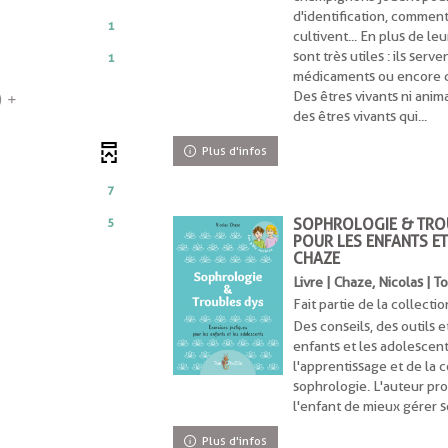
ésultats
1
d'identification, comment
1
résultats
cultivent... En plus de l
liquer
-
sont très utiles : ils ser
1
our
cliquer
médicaments ou encore de
jouter
nt
pour
Des êtres vivants ni ani
s
)
e
ajouter
des êtres vivants qui...
ltre
nt
le
Plus d'infos
filtre
nt
-
echerche
7
la
st
recherche
ise
5
SOPHROLOGIE & TROU
est
POUR LES ENFANTS E
ement
mise
CHAZE
our
à
he
Livre | Chaze, Nicolas | 
utomatiquement
jour
Fait partie de la collectio
automatiquement
Des conseils, des outils
enfants et les adolescent
ment
l'apprentissage et de la 
iquement
sophrologie. L'auteur p
l'enfant de mieux gérer 
Plus d'infos