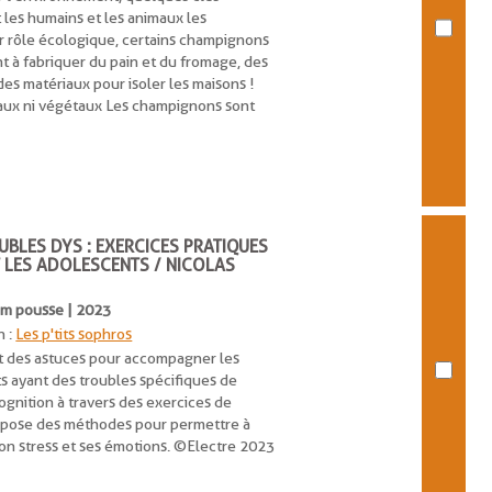
 les humains et les animaux les
eur rôle écologique, certains champignons
vent à fabriquer du pain et du fromage, des
s matériaux pour isoler les maisons !
maux ni végétaux Les champignons sont
BLES DYS : EXERCICES PRATIQUES
T LES ADOLESCENTS / NICOLAS
Tom pousse | 2023
n :
Les p'tits sophros
 et des astuces pour accompagner les
s ayant des troubles spécifiques de
cognition à travers des exercices de
ropose des méthodes pour permettre à
son stress et ses émotions. ©Electre 2023