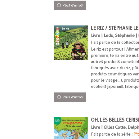
Plus d'infos
LE RIZ / STÉPHANIE L
Livre | Ledu, Stéphanie |
Fait partie de la collectio
Le riz est partout ! Alim
première, le riz entre au
autres produits comestible
fabriqués avec du riz, pâ
produits cosmétiques van
pour le visage...), produi
écoliers japonais, fabriqu
Plus d'infos
OH, LES BELLES CERIS
Livre | Gilles Cotte, Del
Fait partie de la série :
P'