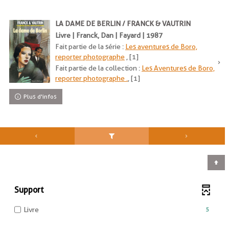
LA DAME DE BERLIN / FRANCK & VAUTRIN
Livre | Franck, Dan | Fayard | 1987
Fait partie de la série :
Les aventures de Boro,
reporter photographe
, [1]
Fait partie de la collection :
Les Aventures de Boro,
reporter photographe .
, [1]
Plus d'infos
Support
-
5
Livre
5