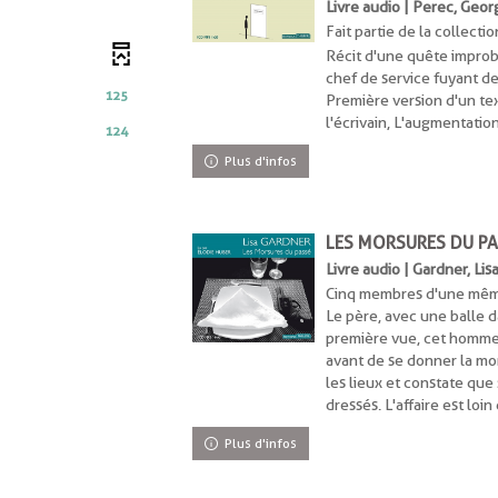
Livre audio | Perec, Geo
cliquer
1
nt
Fait partie de la collectio
pour
résultats
ajouter
Récit d'une quête improba
nt
-
le
chef de service fuyant 
cliquer
nt
125
filtre
Première version d'un tex
pour
-
l'écrivain, L'augmentation
ajouter
124
la
le
Plus d'infos
recherche
filtre
est
-
mise
la
à
recherche
LES MORSURES DU PA
ement
jour
est
Livre audio | Gardner, Li
automatiquement
mise
Cinq membres d'une même
à
Le père, avec une balle d
jour
première vue, cet homme 
automatiquement
avant de se donner la mor
les lieux et constate que 
dressés. L'affaire est loin
Plus d'infos
ent
uement