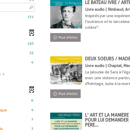
LE BATEAU IVRE / AR
Livre audio | Rimbaud, A
Inspirés par une expérien
172
l'outrance et le sarcasme,
colère".
Plus d'infos
130
ent
33
uement
DEUX SOEURS / MADE
4
ment
Livre audio | Chapsal, M
La jalousie de Sara à l'é
)
avec une violence partic
d'héritage, suite à la mor
Plus d'infos
6
-
4
cque
L' ART ET LA MANIÈR
4
1
POUR LUI DEMANDER
résultats
PERE...
-
-
1
du