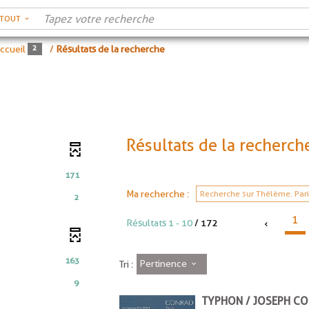
RTOUT
ccueil
/
Résultats de la recherche
Résultats de la recherch
171
Ma recherche :
Recherche sur Thélème. Par
2
1
Résultats
1
-
10
/ 172
163
Pertinence
Tri :
9
TYPHON / JOSEPH C