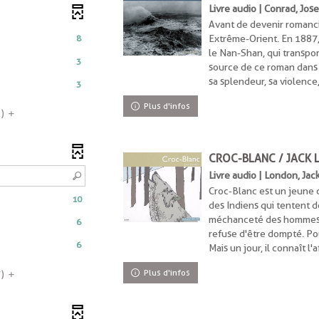
Livre audio | Conrad, Jo
Avant de devenir romanci
8
Extrême-Orient. En 1887, 
le Nan-Shan, qui transpor
3
s
source de ce roman dans 
sa splendeur, sa violenc
3
nt
Plus d'infos
ats
1)
r
CROC-BLANC / JACK
er
Livre audio | London, Jac
Croc-Blanc est un jeune 
he
10
des Indiens qui tentent d
méchanceté des hommes e
6
refuse d'être dompté. Pou
rche
6
Mais un jour, il connaît l'
iquement
Plus d'infos
7)
atiquement