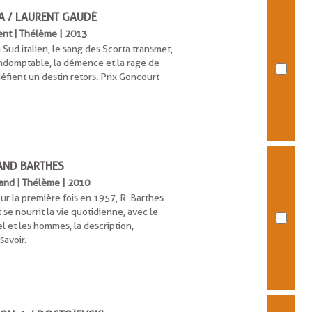
TA / LAURENT GAUDÉ
rent | Thélème | 2013
 Sud italien, le sang des Scorta transmet,
l indomptable, la démence et la rage de
défient un destin retors. Prix Goncourt
AND BARTHES
land | Thélème | 2010
our la première fois en 1957, R. Barthes
se nourrit la vie quotidienne, avec le
el et les hommes, la description,
 savoir.