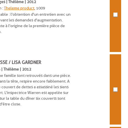
rges | Thélème | 2012
n :
Theleme product
, 1009
ble : l'obtention d'un entretien avec un
devant les demandes d'augmentation.
te à l'origine de la première pièce de
.
SSÉ / LISA GARDNER
sa | Thélème | 2012
 famille sont retrouvés dans une pièce.
ans la tête, respire encore faiblement. A
couvert de dettes a assassiné les siens
t. L'inspectrice Warren est appelée sur
sur la table du dîner six couverts sont
 d'être close.