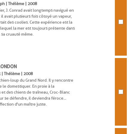
seph | Thélème | 2008
er, J. Conrad avait longtemps navigué en
il avait plusieurs fois côtoyé un vapeur,
tait des coolies. Cette expérience est la
lequel la mer est toujours présente dans
e, sa cruauté même.
 LONDON
k | Thélème | 2008
chien-loup du Grand Nord. Il y rencontre
e le domestiquer. En proie à la
t des chiens de traîneau, Croc-Blanc
r se défendre, il deviendra féroce...
affection d'un maître juste.