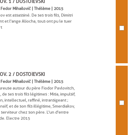
OV. 1 / DOSTOÏEVSKI
, Fedor Mihailovič | Thélème | 2015
est assassiné. De ses trois fils, Dimitri
nt et l'ange Aliocha, tous ont pu le tuer
rt
OV. 2 / DOSTOÏEVSKI
, Fedor Mihailovič | Thélème | 2015
oureuse autour du père Fiodor Pavlovitch,
 ses trois fils légitimes : Mitia, impulsif,
, intellectuel, raffiné, intransigeant ;
naïf, et de son fils illégitime, Smerdiakov,
n serviteur chez son père. L'un d'entre
de. Electre 2015