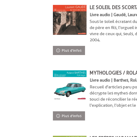
LE SOLEIL DES SCOR
Livre audio | Gaudé, Lau
Sous le soleil écrasant du
de père en fils, l'orguei
vivre de ceux qui, seuls, 
2004.
Plus d'infos
MYTHOLOGIES / ROL
Livre audio | Barthes, Ro
Recueil d'articles paru p
décrypte les mythes dont 
souci de réconcilier le ré
l'explication, l'objet et le
Plus d'infos