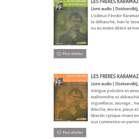
LES FRÈRES KARAMAZ
Livre audio | Dostoevskij
L'odieux Féodor Karamazov 
le débauché, Ivan le sava
ou au moins désiré sa mo
Plus d'infos
LES FRÈRES KARAMAZ
Livre audio | Dostoevskij
Intrigue policière et am
malhonnête et débauché, de
orgueilleux, sauvage ; Ivan
Aliocha, sincère, pieux et 
libertin cynique vivant e
eux commettra un parrici
Plus d'infos