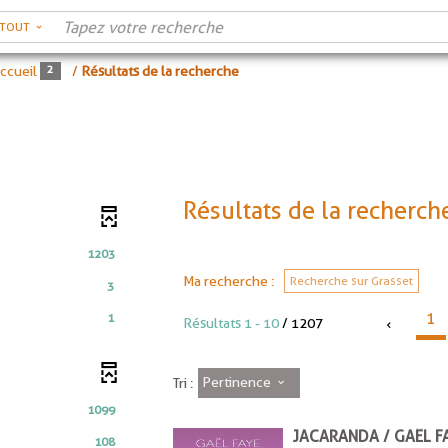
RTOUT
ccueil
/
Résultats de la recherche
Résultats de la recherch
1203
Ma recherche :
Recherche sur Grasset
3
1
1
Résultats
1
-
10
/ 1207
Pertinence
Tri :
1099
JACARANDA / GAËL F
108