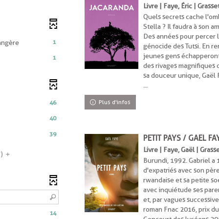
Livre | Faye, Éric | Grass
Quels secrets cache l'omb
Stella ? Il faudra à son a
Des années pour percer l
-
1
angère
génocide des Tutsi. En re
1
jeunes gens échapperont à
1
résultats
des rivages magnifiques d
-
sa douceur unique, Gaël F
nt
ltats
cocher
...
pour
her
ajouter
Plus d'infos
46
r
le
uter
40
filtre
s
-
39
e
PETIT PAYS / GAËL FA
la
recherche
Livre | Faye, Gaël | Grass
7)
est
Burundi, 1992. Gabriel a 1
herche
mise
d'expatriés avec son père
à
rwandaise et sa petite so
e
jour
avec inquiétude ses parent
automatiquement
et, par vagues successives
roman Fnac 2016, prix du
he
14
omatiquement