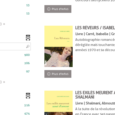
Goncourt des lycéens 20
13
Plus d'infos
13
iquement
7)
LES RÊVEURS / ISABE
Livre | Carré, Isabelle | G
nt
Autobiographie romancée 
déréglée mais touchante
années 1970 et sa décou
900
206
97
Plus d'infos
nt
3)
nt
LES EXILÉS MEURENT
ment
SHALMANI
Livre | Shalmani, Abnouss
516
A la suite de la révolution
474
en France avec ses parent