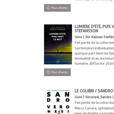
Plus d'infos
LUMIÈRE D'ÉTÉ, PUIS 
STEFANSSON
Livre | Jón Kalman Stefán
Fait partie de la collectio
Les histoires individuelle
quelque part dans les fjor
sensualité et au surnatur
humaine. @Electre 2020
Plus d'infos
LE COLIBRI / SANDRO
Livre | Veronesi, Sandro 
Fait partie de la collectio
Marco Carrera, ophtalmo
père de famille. Ce bonh