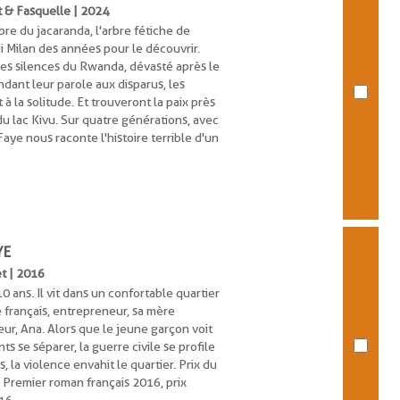
et & Fasquelle | 2024
re du jacaranda, l'arbre fétiche de
mi Milan des années pour le découvrir.
es silences du Rwanda, dévasté après le
ndant leur parole aux disparus, les
 la solitude. Et trouveront la paix près
u lac Kivu. Sur quatre générations, avec
aye nous raconte l'histoire terrible d'un
YE
et | 2016
0 ans. Il vit dans un confortable quartier
 français, entrepreneur, sa mère
eur, Ana. Alors que le jeune garçon voit
s se séparer, la guerre civile se profile
, la violence envahit le quartier. Prix du
 Premier roman français 2016, prix