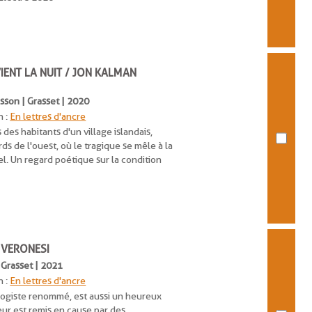
VIENT LA NUIT / JON KALMAN
sson | Grasset | 2020
n :
En lettres d'ancre
s des habitants d'un village islandais,
ds de l'ouest, où le tragique se mêle à la
el. Un regard poétique sur la condition
 VERONESI
| Grasset | 2021
n :
En lettres d'ancre
logiste renommé, est aussi un heureux
eur est remis en cause par des