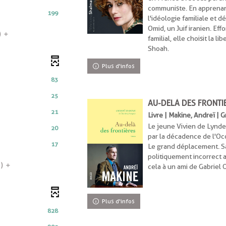
communiste. En apprenant
e
199
l'idéologie familiale et 
Omid, un Juif iranien. Eff
)
familial, elle choisit la l
Shoah.
iquement
Plus d'infos
ement
83
25
AU-DELÀ DES FRONTI
21
Livre | Makine, Andreï | 
Le jeune Vivien de Lynde
20
par la décadence de l'Occi
nt
17
Le grand déplacement. Sa
politiquement incorrect a
nt
5)
cela à un ami de Gabriel 
nt
Plus d'infos
828
e