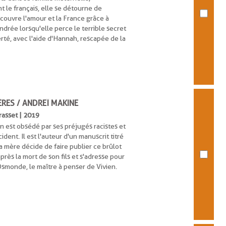
 le français, elle se détourne de
découvre l'amour et la France grâce à
ondrée lorsqu'elle perce le terrible secret
iberté, avec l'aide d'Hannah, rescapée de la
ÈRES / ANDREÏ MAKINE
Grasset | 2019
n est obsédé par ses préjugés racistes et
dent. Il est l'auteur d'un manuscrit titré
 mère décide de faire publier ce brûlot
près la mort de son fils et s'adresse pour
Osmonde, le maître à penser de Vivien.