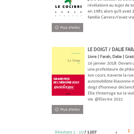
révélations au sujet de 
en 1981 alors qu'il avait
famille Carrera n'avait 
Plus d'infos
LE DOIGT / DALIE FA
Livre | Farah, Dalie | Gra
16 janvier 2018. Devant 
une professeure de phil
son cours, traverse la ru
automobiliste klaxonne ma
doigt d'honneur déclencha
Elle s'interroge sur la vi
vie. @Electre 2021
Plus d'infos
1
Résultats
1
-
10
/ 1207