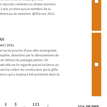
son épouse, ranimant un drame survenu
 22 ans, et dont aucun membre de la
vraiment pu se remettre. @Electre 2021
RAH
sset | 2021
un lycée proche d'une ville auvergnate,
osophie, absorbée par le déroulement de
e en dehors du passage piéton. Un
is elle ne le regarde pas et lui lance un
nt la colère du conducteur qui la gifle.
olence qui a toujours été présente dans sa
2
3
121
...
par page
10