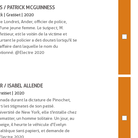
S / PATRICK MCGUINNESS
ck | Grasset | 2020
e Londres, Ander, officier de police,
 d'une jeune femme. Le suspect, M.
sseur, est le voisin de la victime et
tant le policier a des doutes lorsqu'il se
ffaire dans laquelle le nom du
entionné. @Electre 2020
ER / ISABEL ALLENDE
Grasset | 2020
anada durant la dictature de Pinochet,
s les stigmates de son passé.
iversité de New York, elle s'installe chez
master, un homme solitaire. Un jour, au
ige, il heurte le véhicule d'Evelyn
altèque sans papiers, et demande de
@Electre 2020