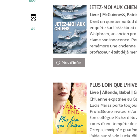
809
JETEZ-MOI AUX CHIEN
uement
Livre | McGuinness, Patri
uement
Dans un quartier au sud d
enquête sur l'assassinat
quement
45
Wolphram, un ancien profe
nt
clame son innocence. Pour
remémore une ancienne a
uement
professeur était déjà m
Plus d'infos
PLUS LOIN QUE L'HIV
uement
Livre | Allende, Isabel | 
ent
Chilienne expatriée au C
Lucia Maraz porte toujour
Professeure invitée à l'un
son collègue Richard Bow
cours d'une tempête de ne
Ortega, immigrée guatém
l'aide auprès de Lucia. 