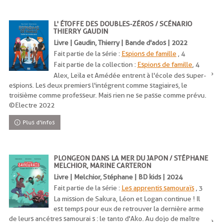
L' ÉTOFFE DES DOUBLES-ZÉROS / SCÉNARIO
THIERRY GAUDIN
Livre | Gaudin, Thierry | Bande d'ados | 2022
Fait partie de la série :
Espions de famille
, 4
Fait partie de la collection :
Espions de famille
, 4
Alex, Leïla et Amédée entrent à l'école des super-
espions. Les deux premiers l'intégrent comme stagiaires, le
troisième comme professeur. Mais rien ne se passe comme prévu.
©Electre 2022
Plus d'infos
PLONGEON DANS LA MER DU JAPON / STÉPHANE
MELCHIOR, MARINE CARTERON
Livre | Melchior, Stéphane | BD kids | 2024
Fait partie de la série :
Les apprentis samouraïs
, 3
La mission de Sakura, Léon et Logan continue ! Il
est temps pour eux de retrouver la dernière arme
de leurs ancétres samourai s : le tanto d'Ako. Au dojo de maître