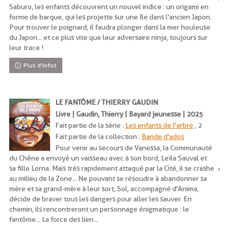
Saburo, les enfants découvrent un nouvel indice : un origami en
forme de barque, qui les projette sur une île dans l'ancien Japon.
Pour trouver le poignard, il faudra plonger dans la mer houleuse
du Japon... et ce plus vite que leur adversaire ninja, toujours sur
leur trace !
Plus d'infos
LE FANTÔME / THIERRY GAUDIN
Livre | Gaudin, Thierry | Bayard jeunesse | 2025
Fait partie de la série :
Les enfants de l'arbre
, 2
Fait partie de la collection :
Bande d'ados
Pour venir au secours de Vanessa, la Communauté
du Chêne a envoyé un vaisseau avec à son bord, Leïla Sauval et
sa fille Lorna. Mais très rapidement attaqué par la Cité, il se crashe
au milieu de la Zone... Ne pouvant se résoudre à abandonner sa
mère et sa grand-mère à leur sort, Sol, accompagné d'Anima,
décide de braver tous les dangers pour aller les sauver. En
chemin, ils rencontreront un personnage énigmatique : le
fantôme... La force des lien...