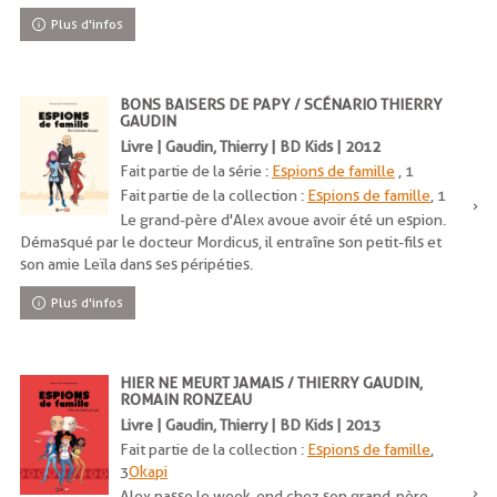
Plus d'infos
BONS BAISERS DE PAPY / SCÉNARIO THIERRY
GAUDIN
Livre | Gaudin, Thierry | BD Kids | 2012
Fait partie de la série :
Espions de famille
, 1
Fait partie de la collection :
Espions de famille
, 1
Le grand-père d'Alex avoue avoir été un espion.
Démasqué par le docteur Mordicus, il entraîne son petit-fils et
son amie Leïla dans ses péripéties.
Plus d'infos
HIER NE MEURT JAMAIS / THIERRY GAUDIN,
ROMAIN RONZEAU
Livre | Gaudin, Thierry | BD Kids | 2013
Fait partie de la collection :
Espions de famille
,
3
Okapi
Alex passe le week-end chez son grand-père