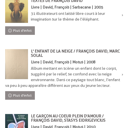
TEXTES DE FRANÇOIS DAVID
Livre | David, François | Sarbacane | 2005
31 illustrateurs ont laissé libre cours à leur
imagination sur le thème de l'éléphant.
Plus d'infos
L' ENFANT DE LA NEIGE / FRANÇOIS DAVID, MARC
SOLAL
Livre | David, François | Motus | 2008
Album mettant en scène un enfant dont le corps,
suggéré par le relief, se confond avec la neige
environnante. Dans ce paysage tout blanc, l'enfant
va peu à peu apparaître différent aux yeux du jeune lecteur.
Plus d'infos
LE GARÇON AU COEUR PLEIN D'AMOUR /
FRANÇOIS DAVID, STASYS EIDRIGEVICIUS
Livre | David, François | Motus | 2010