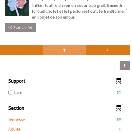
Tristan souffre d'avoir un coeur trop gros. Il aime si
fort les choses et les personnes qu'il se transforme
en l'objet de son amour.
Plus d'infos
Support
-
31
Livre
31
résultats
Section
-
cocher
-
30
Jeunesse
pour
30
ajouter
-
1
Adulte
résultats