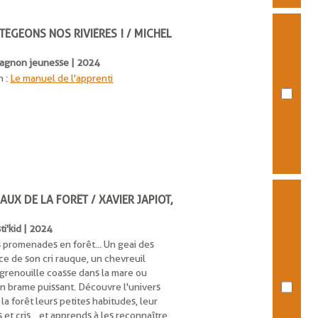
ÉGEONS NOS RIVIÈRES ! / MICHEL
 Vagnon jeunesse | 2024
n :
Le manuel de l'apprenti
AUX DE LA FORÊT / XAVIER JAPIOT,
sti'kid | 2024
s promenades en forêt... Un geai des
ce de son cri rauque, un chevreuil
 grenouille coasse dans la mare ou
n brame puissant. Découvre l'univers
la forêt leurs petites habitudes, leur
 et cris... et apprends à les reconnaître.