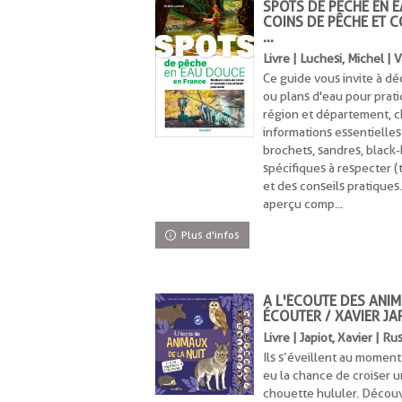
SPOTS DE PÊCHE EN E
COINS DE PÊCHE ET 
...
Livre | Luchesi, Michel |
Ce guide vous invite à dé
ou plans d'eau pour prat
région et département, c
informations essentielles
brochets, sandres, black-ba
spécifiques à respecter (t
et des conseils pratiques
aperçu comp...
Plus d'infos
A L'ÉCOUTE DES ANIM
ÉCOUTER / XAVIER JA
Livre | Japiot, Xavier | Ru
Ils s’éveillent au moment
eu la chance de croiser 
chouette hululer. Découv