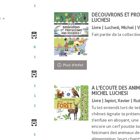
1
DÉCOUVRONS ET PROT
ment
)
LUCHESI
t
Livre | Luchesi, Michel |
Fait partie de la collectio
nt
6
1
Plus d'infos
1
A L'ÉCOUTE DES ANIM
MICHEL LUCHESI
1
Livre | Japiot, Xavier | Ru
ment
1
Tu les entends lors de te
ats
1
chênes signale ta présen
ésultats
s'enfuie en aboyant, une
er
encore un cerf pousse so
cliquer
fascinant des animaux de 
er
5
pour
alimentation, leurs chants