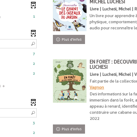
MICHEL LUCHESI
Livre | Luchesi, Michel | 
Un livre pour apprendre à
-
1
e
physique, comportement,
1
audio pour reconnaître l
résultats
-
Plus d'infos
cocher
pour
ajouter
7
le
EN FORÊT : DÉCOUVRI
2
filtre
LUCHESI
-
2
Livre | Luchesi, Michel |
la
Fait partie de la collectio
recherche
)
Vagnon
est
Des informations sur la fa
mise
immersion dans la forêt, a
à
appeau à renard, identifie
jour
construire une cabane ou
automatiquement
2022
3
Plus d'infos
2