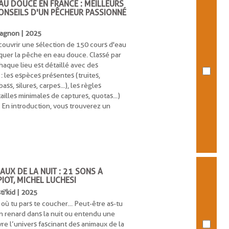
AU DOUCE EN FRANCE : MEILLEURS
CONSEILS D'UN PÊCHEUR PASSIONNÉ
 Vagnon | 2025
couvrir une sélection de 150 cours d'eau
iquer la pêche en eau douce. Classé par
haque lieu est détaillé avec des
 : les espèces présentes (truites,
ss, silures, carpes...), les règles
ailles minimales de captures, quotas...)
. En introduction, vous trouverez un
AUX DE LA NUIT : 21 SONS À
PIOT, MICHEL LUCHESI
sti'kid | 2025
 où tu pars te coucher… Peut-être as-tu
un renard dans la nuit ou entendu une
re l’univers fascinant des animaux de la