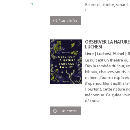
ajouter
2
Ecureuil, sittelle, renard
nt
e
!
iltre
nt
Plus d'infos
rche
a
recherche
est
OBSERVER LA NATURE
ement
mise
LUCHESI
à
matiquement
Livre | Luchesi, Michel | 
jour
La nuit est un théâtre où
automatiquement
Dès la tombée du jour, u
hiboux, chauves-souris, ca
et bien d’autres espèces 
s’épanouissent aussi à la 
ent
Pourtant, cette nature no
méconnue. Ce guide vous i
uement
découvr...
Plus d'infos