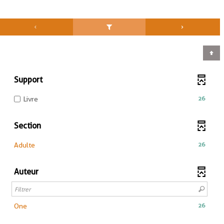
Support
-
26
Livre
26
résultats
Section
-
cocher
-
26
Adulte
pour
26
ajouter
résultats
le
Auteur
-
filtre
cliquer
-
pour
la
ajouter
-
26
One
recherche
le
26
est