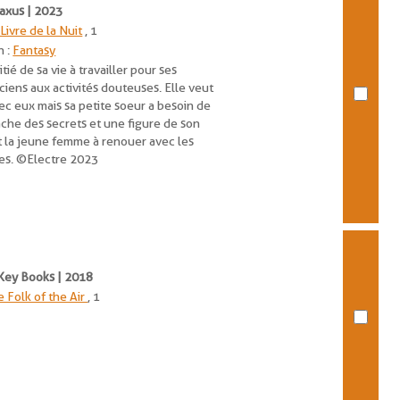
Saxus | 2023
Livre de la Nuit
, 1
n :
Fantasy
tié de sa vie à travailler pour ses
iens aux activités douteuses. Elle veut
ec eux mais sa petite soeur a besoin de
cache des secrets et une figure de son
nt la jeune femme à renouer avec les
es. ©Electre 2023
t Key Books | 2018
e Folk of the Air
, 1