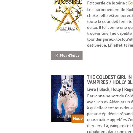
Fait partie de la série :
Co
Le couronnement de Roib
chose : elle est amoureus
toute la cour des Termite
de lui. Il lui confie une 
trouver une Fae capable 
tour dangereux lorsqu'ell
des Seelie. En effet, la re
Plus d'infos
THE COLDEST GIRL IN
VAMPIRES / HOLLY B
Livre | Black, Holly | Rag
Personne ne sort de Cold
avec son ex Aidan et un 
à qui elle vient tous deu
par une épidémie répandu
quarantaine appelées Zon
derniers. Là, vampires et
cohabitent dans une perp