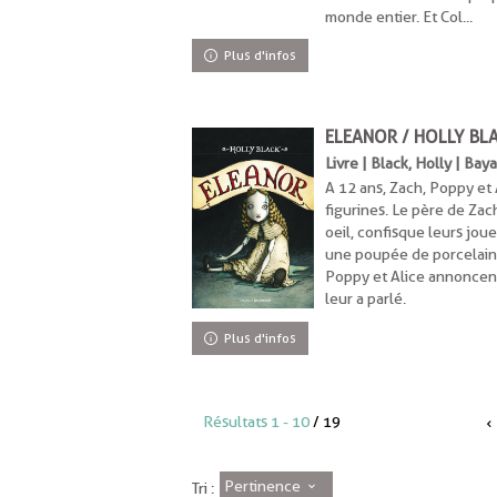
monde entier. Et Col...
Plus d'infos
ELEANOR / HOLLY BL
Livre | Black, Holly | Ba
A 12 ans, Zach, Poppy et 
figurines. Le père de Zac
oeil, confisque leurs jou
une poupée de porcelaine
Poppy et Alice annoncent
leur a parlé.
Plus d'infos
Résultats
1
-
10
/ 19
Pertinence
Tri :