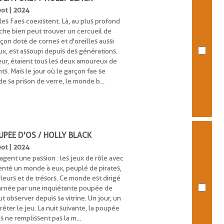
eot | 2024
 les Faes coexistent. Là, au plus profond
erche bien peut trouver un cercueil de
arçon doté de cornes et d'oreilles aussi
x, est assoupi depuis des générations.
eur, étaient tous les deux amoureux de
nts. Mais le jour où le garçon fae se
 de sa prison de verre, le monde b...
UPÉE D'OS / HOLLY BLACK
eot | 2024
agent une passion : les jeux de rôle avec
nventé un monde à eux, peuplé de pirates,
oleurs et de trésors. Ce monde est dirigé
carnée par une inquiétante poupée de
t observer depuis sa vitrine. Un jour, un
rêter le jeu. La nuit suivante, la poupée
mis ne remplissent pas la m...