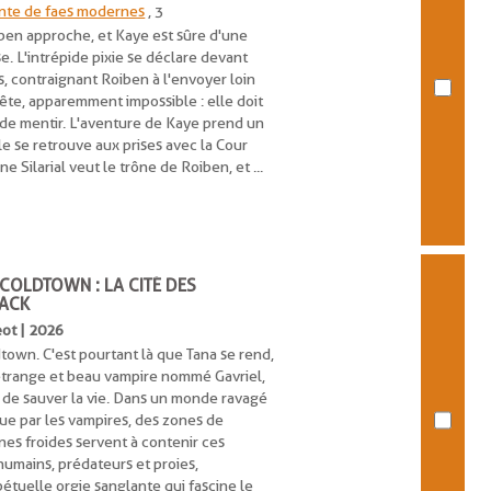
nte de faes modernes
, 3
en approche, et Kaye est sûre d'une
e. L'intrépide pixie se déclare devant
s, contraignant Roiben à l'envoyer loin
quête, apparemment impossible : elle doit
de mentir. L'aventure de Kaye prend un
e se retrouve aux prises avec la Cour
ine Silarial veut le trône de Roiben, et ...
 COLDTOWN : LA CITÉ DES
LACK
eot | 2026
town. C'est pourtant là que Tana se rend,
étrange et beau vampire nommé Gavriel,
x de sauver la vie. Dans un monde ravagé
e par les vampires, des zones de
es froides servent à contenir ces
 humains, prédateurs et proies,
étuelle orgie sanglante qui fascine le