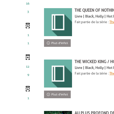
16
t
THE QUEEN OF NOTHI
3
Livre | Black, Holly | Ho
Fait partie de la série :
Th
1
Plus d'infos
ent
1
THE WICKED KING / H
12
Livre | Black, Holly | Ho
Fait partie de la série :
Th
9
nt
nt
Plus d'infos
1
AU PLUS PROFOND DE