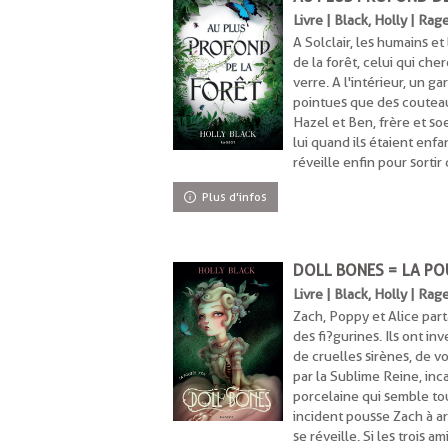
Livre | Black, Holly | Rag
nt
A Solclair, les humains et
de la forêt, celui qui ch
verre. A l'intérieur, un g
pointues que des couteau
Hazel et Ben, frère et so
uement
lui quand ils étaient enfa
réveille enfin pour sortir
ent
Plus d'infos
DOLL BONES = LA PO
Livre | Black, Holly | Rag
Zach, Poppy et Alice part
des fi?gurines. Ils ont i
de cruelles sirènes, de v
par la Sublime Reine, in
porcelaine qui semble tou
incident pousse Zach à ar
se réveille. Si les trois a