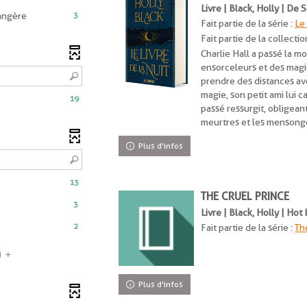
Livre | Black, Holly | De 
-
3
angère
Fait partie de la série :
Le 
3
Fait partie de la collectio
résultats
Charlie Hall a passé la moi
-
ensorceleurs et des magic
cocher
prendre des distances av
pour
magie, son petit ami lui 
ajouter
19
passé ressurgit, obligea
le
meurtres et les mensong
filtre
-
Plus d'infos
la
recherche
est
13
mise
THE CRUEL PRINCE
3
à
Livre | Black, Holly | Ho
jour
2
Fait partie de la série :
Th
automatiquement
)
Plus d'infos