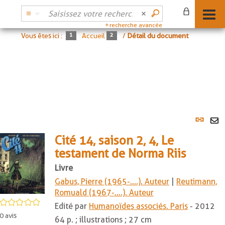
recherche avancée
Vous êtes ici :
Accueil
/
Détail du document
Lien
per
En
(No
Cité 14, saison 2, 4, Le
pa
fenê
testament de Norma Riis
ma
Livre
Gabus, Pierre (1965-....). Auteur
|
Reutimann,
Romuald (1967-....). Auteur
/5
Edité par
Humanoïdes associés. Paris
- 2012
0
avis
64 p. ; illustrations ; 27 cm