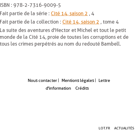
ISBN :
978-2-7316-9009-5
Fait partie de la série :
Cité 14, saison 2
, 4
Fait partie de la collection :
Cité 14, saison 2
, tome 4
La suite des aventures d'Hector et Michel et tout le petit
monde de la Cité 14, proie de toutes les corruptions et de
tous les crimes perpétrés au nom du redouté Bambell.
Nous contacter
Mentions légales
Lettre
d'information
Crédits
Aller
Aller
Aller
LOT.FR
ACTUALITÉS
au
au
à