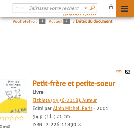
recherche avancée
Vous êtes ici :
Accueil
/
Détail du document
Lien
per
En
(No
Petit-frère et petite-soeur
pa
fenê
ma
Livre
Elzbieta (1936-2018). Auteur
Edité par
Albin Michel. Paris
- 2001
94 p. ; ill. ; 21 cm
/5
ISBN :
2-226-11890-X
0
avis