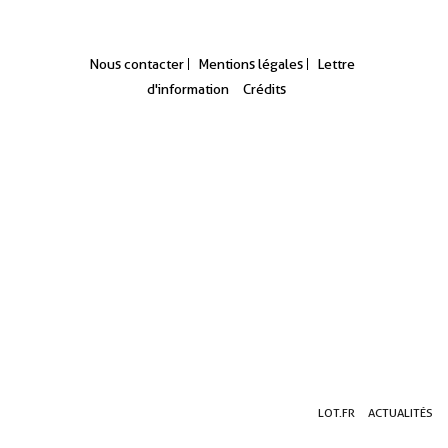
Nous contacter
Mentions légales
Lettre
d'information
Crédits
Aller
Aller
Aller
LOT.FR
ACTUALITÉS
au
au
à