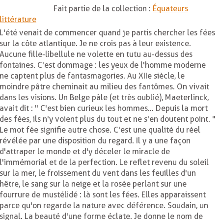
Fait partie de la collection :
Équateurs
littérature
L'été venait de commencer quand je partis chercher les fées
sur la côte atlantique. Je ne crois pas à leur existence.
Aucune fille-libellule ne volette en tutu au-dessus des
fontaines. C'est dommage : les yeux de l'homme moderne
ne captent plus de fantasmagories. Au XIIe siècle, le
moindre pâtre cheminait au milieu des fantômes. On vivait
dans les visions. Un Belge pâle (et très oublié), Maeterlinck,
avait dit : " C'est bien curieux les hommes... Depuis la mort
des fées, ils n'y voient plus du tout et ne s'en doutent point. "
Le mot fée signifie autre chose. C'est une qualité du réel
révélée par une disposition du regard. Il y a une façon
d'attraper le monde et d'y déceler le miracle de
l'immémorial et de la perfection. Le reflet revenu du soleil
sur la mer, le froissement du vent dans les feuilles d'un
hêtre, le sang sur la neige et la rosée perlant sur une
fourrure de mustélidé : là sont les fées. Elles apparaissent
parce qu'on regarde la nature avec déférence. Soudain, un
signal. La beauté d'une forme éclate. Je donne le nom de