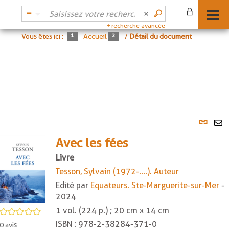
recherche avancée
Vous êtes ici :
Accueil
/
Détail du document
Lien
per
En
(No
Avec les fées
pa
fenê
ma
Livre
Tesson, Sylvain (1972-....). Auteur
Edité par
Equateurs. Ste-Marguerite-sur-Mer
-
2024
1 vol. (224 p.) ; 20 cm x 14 cm
/5
ISBN :
978-2-38284-371-0
0
avis