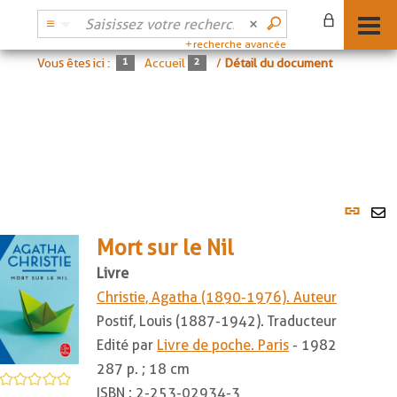
recherche avancée
Vous êtes ici :
Accueil
/
Détail du document
Lien
per
En
(No
Mort sur le Nil
pa
fenê
ma
Livre
Christie, Agatha (1890-1976). Auteur
Postif, Louis (1887-1942). Traducteur
Edité par
Livre de poche. Paris
- 1982
287 p. ; 18 cm
/5
ISBN :
2-253-02934-3