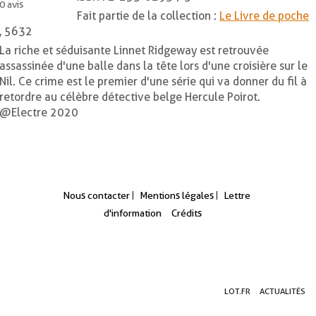
0
avis
Fait partie de la collection :
Le Livre de poche
, 5632
La riche et séduisante Linnet Ridgeway est retrouvée
assassinée d'une balle dans la tête lors d'une croisière sur le
Nil. Ce crime est le premier d'une série qui va donner du fil à
retordre au célèbre détective belge Hercule Poirot.
@Electre 2020
Nous contacter
Mentions légales
Lettre
d'information
Crédits
Aller
Aller
Aller
LOT.FR
ACTUALITÉS
au
au
à